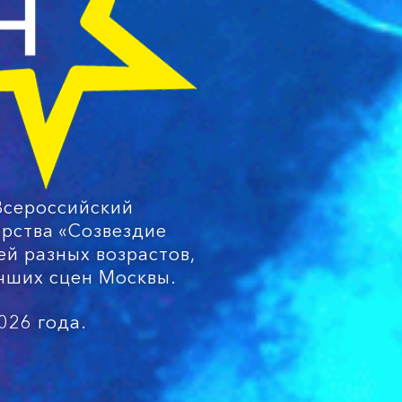
Всероссийский
рства «Созвездие
й разных возрастов,
учших сцен Москвы.
026 года.