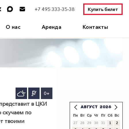
+7 495 333-35-38
Купить билет
О нас
Аренда
Контакты
0+
 представит в ЦКИ
АВГУСТ
2026
 скучаем по
Пн
Вт
Ср
Чт
Пт
Сб
Вс
ет твоими
27
28
29
30
31
1
2