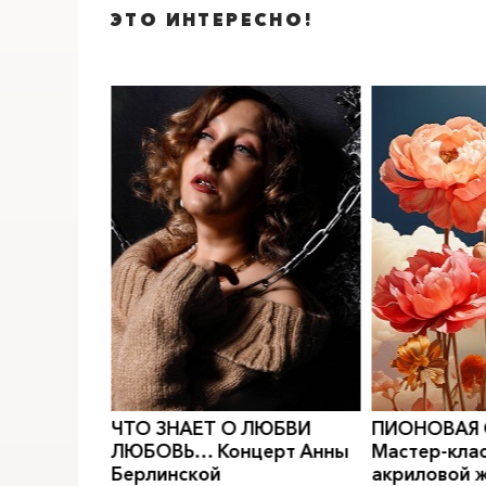
ЭТО ИНТЕРЕСНО!
0
">
0
">
РИДИАН
Е.
ЧТО ЗНАЕТ О ЛЮБВИ
ПИОНОВАЯ
МОДЫ
ЛЮБОВЬ… Концерт Анны
Мастер-клас
Берлинской
акриловой 