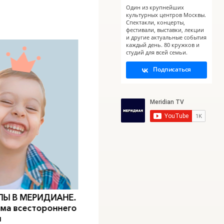
Один из крупнейших
культурных центров Москвы.
Спектакли, концерты,
фестивали, выставки, лекции
и другие актуальные события
каждый день. 80 кружков и
студий для всей семьи.
Подписаться
0
">
0
">
ЛЫ В
МЕРИДИАН
Е.
КАНИКУЛЫ В
МЕРИДИАН
Е.
ЧТО
ма всестороннего
ДВЕ НЕДЕЛИ МОДЫ
ЛЮБ
я
Берл