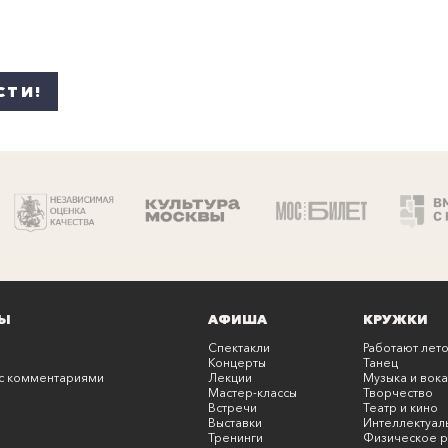
СТИ!
Ы
АФИША
КРУЖКИ
Спектакли
Работают лето
Концерты
Танец
с комментариями
Лекции
Музыка и вока
Мастер-классы
Творчество
Встречи
Театр и кино
Выставки
Интеллектуал
онцерты с комментариями
Тренинги
Физическое р