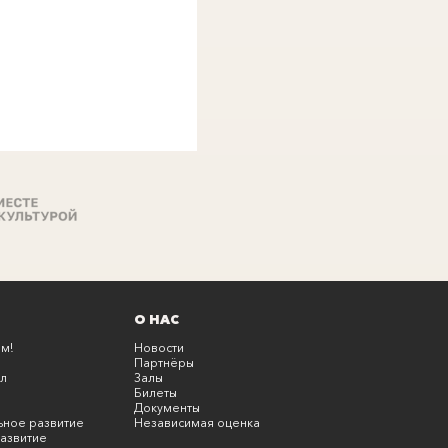
О НАС
м!
Новости
Партнёры
л
Залы
Билеты
Документы
ьное развитие
Независимая оценка
азвитие