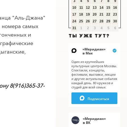
3
4
5
6
7
8
9
10
11
12
13
14
15
16
17
18
19
20
21
22
23
анца "Аль-Джана"
24
25
26
27
28
29
30
е номера самых
31
1
2
3
4
5
6
утонченных и
ТЫ УЖЕ ТУТ?
ографические
«
Меридиан
»
цыганские,
в Мах
Один из крупнейших
культурных центров Москвы.
Спектакли, концерты,
фестивали, выставки, лекции
и другие актуальные события
X
каждый день. 80 кружков и
ну 8(916)365-37-
студий для всей семьи.
Подписаться
«
Меридиан
»
в ВК