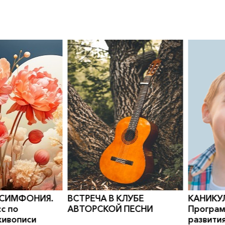
0
">
0
">
 СИМФОНИЯ.
ВСТРЕЧА В КЛУБЕ
КАНИКУ
с по
АВТОРСКОЙ ПЕСНИ
Програм
живописи
развити