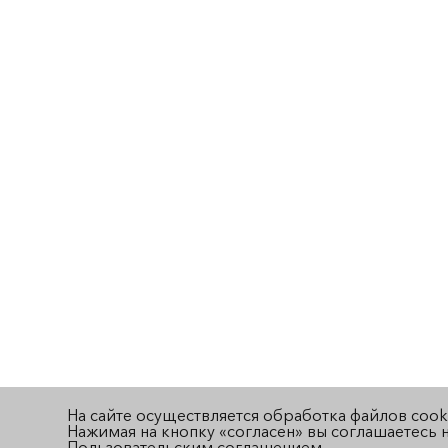
На сайте осуществляется обработка файлов cook
Нажимая на кнопку «согласен» вы соглашаетесь н
Пользовательским соглашением
.