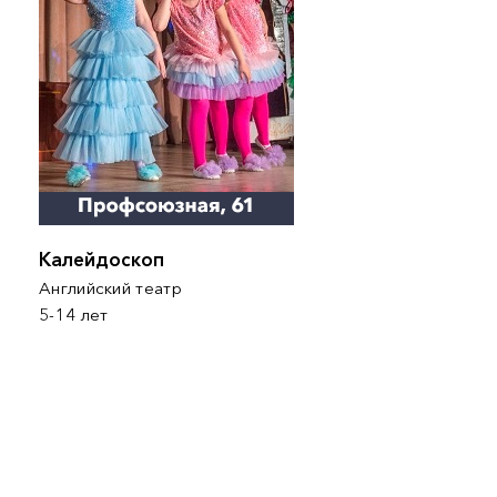
Калейдоскоп
Английский театр
5-14 лет