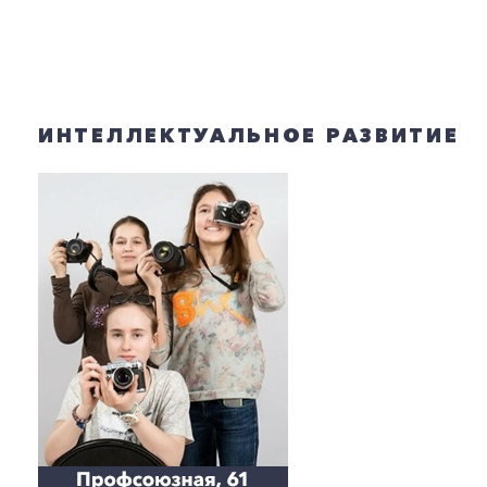
ИНТЕЛЛЕКТУАЛЬНОЕ РАЗВИТИЕ