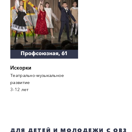
Искорки
Театрально-музыкальное
развитие
3-12 лет
ДЛЯ ДЕТЕЙ И МОЛОДЕЖИ С ОВЗ