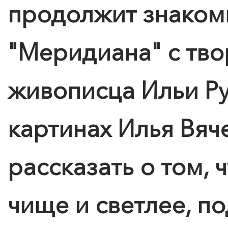
продолжит знакоми
"
Меридиан
а" с тв
живописца Ильи Ру
картинах Илья Вяч
рассказать о том, 
чище и светлее, п