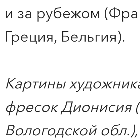
и за рубежом (Фра
Греция, Бельгия).
Картины художника
фресок Дионисия (
ПОИСК ПО МЕРОПРИЯТИЯМ
Вологодской обл.)