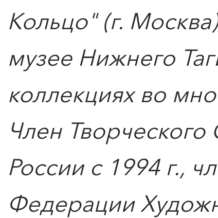
Кольцо" (г. Москв
музее Нижнего Таги
коллекциях во мно
Член Творческого
России с 1994 г.,
0
">
Федерации Художни
ЧТО ЗНАЕТ О ЛЮБВИ
ЛЮБОВЬ… Концерт Анны