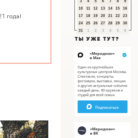
3
4
5
6
7
8
9
10
11
12
13
14
15
16
1 года!
17
18
19
20
21
22
23
24
25
26
27
28
29
30
X
31
1
2
3
4
5
6
ТЫ УЖЕ ТУТ?
«
Меридиан
»
в Мах
Один из крупнейших
культурных центров Москвы.
Спектакли, концерты,
фестивали, выставки, лекции
и другие актуальные события
каждый день. 80 кружков и
студий для всей семьи.
Подписаться
«
Меридиан
»
в ВК