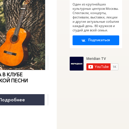
Один из крупнейших
культурных центров Москвы.
Спектакли, концерты,
фестивали, выставки, лекции
и другие актуальные события
каждый день. 80 кружков и
студий для всей семьи.
Подписаться
0
">
0
">
 В КЛУБЕ
КАНИКУЛЫ В
МЕРИДИАН
Е.
КАН
КОЙ ПЕСНИ
Программа всестороннего
ДВЕ
развития
Подробнее
Подробнее