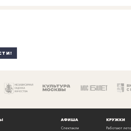
СТИ!
Ы
АФИША
КРУЖКИ
Спектакли
Работают лето