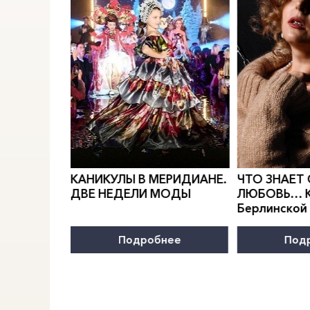
0
">
0
">
РИДИАН
Е.
КАНИКУЛЫ В
МЕРИДИАН
Е.
ЧТО ЗНАЕТ
тороннего
ДВЕ НЕДЕЛИ МОДЫ
ЛЮБОВЬ… К
Берлинской
нее
Подробнее
Под