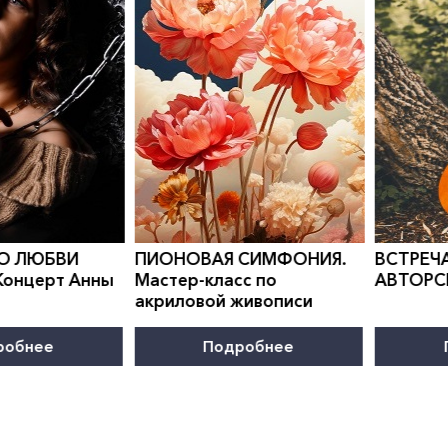
0
">
0
">
 О ЛЮБВИ
ПИОНОВАЯ СИМФОНИЯ.
ВСТРЕЧА
онцерт Анны
Мастер-класс по
АВТОРС
акриловой живописи
робнее
Подробнее