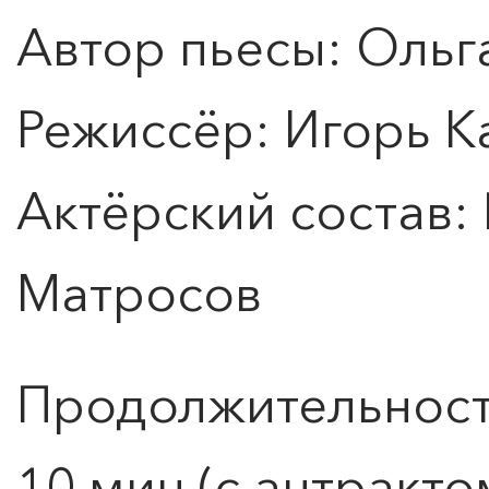
Автор пьесы: Ольг
Режиссёр: Игорь К
Актёрский состав:
Матросов
Продолжительность
ПОИСК ПО МЕРОПРИЯТИЯМ
10 мин (с антракто