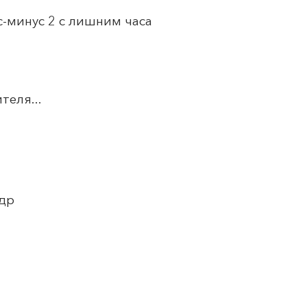
-минус 2 с лишним часа
теля...
ндр