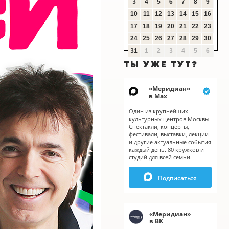
3
4
5
6
7
8
9
10
11
12
13
14
15
16
17
18
19
20
21
22
23
24
25
26
27
28
29
30
31
1
2
3
4
5
6
ТЫ УЖЕ ТУТ?
«
Меридиан
»
в Мах
Один из крупнейших
культурных центров Москвы.
Спектакли, концерты,
фестивали, выставки, лекции
и другие актуальные события
каждый день. 80 кружков и
студий для всей семьи.
Подписаться
«
Меридиан
»
в ВК