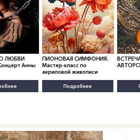
0
">
0
">
 СИМФОНИЯ.
ВСТРЕЧА В КЛУБЕ
КАНИКУ
с по
АВТОРСКОЙ ПЕСНИ
Програм
живописи
развити
робнее
Подробнее