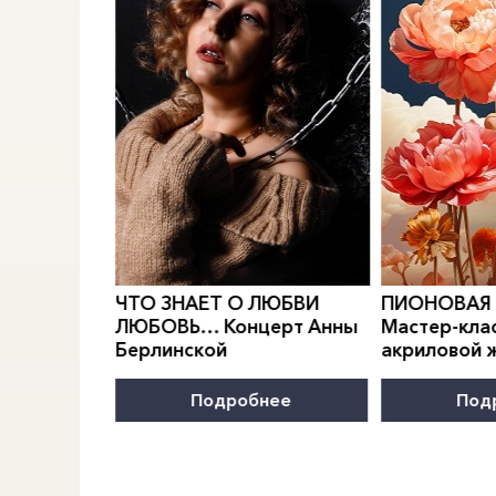
0
">
0
">
РИДИАН
Е.
ЧТО ЗНАЕТ О ЛЮБВИ
ПИОНОВАЯ
МОДЫ
ЛЮБОВЬ… Концерт Анны
Мастер-клас
Берлинской
акриловой 
нее
Подробнее
Под