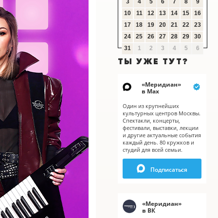
3
4
5
6
7
8
9
10
11
12
13
14
15
16
17
18
19
20
21
22
23
24
25
26
27
28
29
30
31
1
2
3
4
5
6
ТЫ УЖЕ ТУТ?
«
Меридиан
»
в Мах
Один из крупнейших
культурных центров Москвы.
Спектакли, концерты,
фестивали, выставки, лекции
и другие актуальные события
каждый день. 80 кружков и
студий для всей семьи.
X
Подписаться
«
Меридиан
»
в ВК