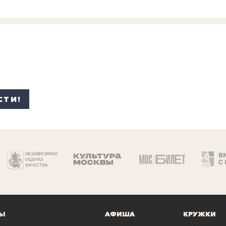
СТИ!
Ы
АФИША
КРУЖКИ