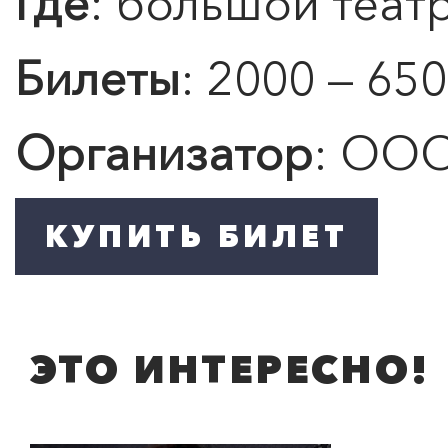
Где
: большой теат
Подробнее
Билеты
: 2000 — 650
Организатор
: ООО
ЭТО ИНТЕРЕСНО!