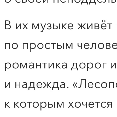
В их музыке живёт
по простым челове
романтика дорог и 
и надежда. «Лесопо
ПОИСК ПО МЕРОПРИЯТИЯМ
к которым хочется