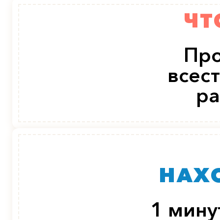
ЧТ
Пр
всес
ра
НАХ
1 мину