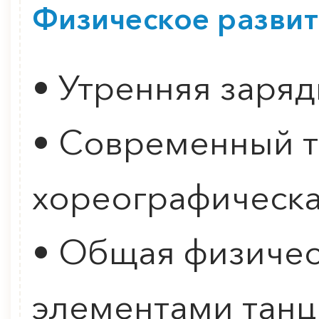
Физическое разви
• Утренняя заряд
• Современный т
0
">
хореографическ
ВСТРЕЧА В КЛУБЕ
АВТОРСКОЙ ПЕСНИ
• Общая физичес
Подробнее
элементами танц