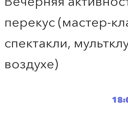
Вечерняя активност
перекус (мастер-кла
спектакли, мульткл
воздухе)
18: