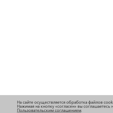
На сайте осуществляется обработка файлов cook
Нажимая на кнопку «согласен» вы соглашаетесь н
Пользовательским соглашением
.