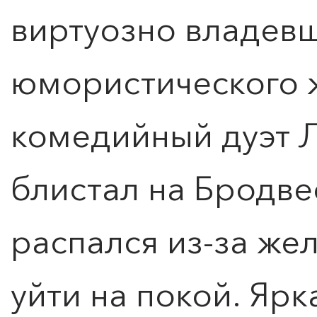
виртуозно владев
юмористического 
комедийный дуэт 
блистал на Бродве
распался из-за же
уйти на покой. Ярк