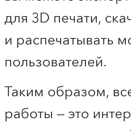
для 3D печати, ска
и распечатывать м
пользователей.
0
">
ЧТО ЗНАЕТ О ЛЮБВИ
ЛЮБОВЬ… Концерт Анны
Таким образом, все
Берлинской
Подробнее
работы — это инте