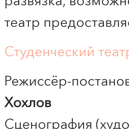
развязка, возможн
театр предоставля
Студенческий теа
Режиссёр-постано
Хохлов
Сценография (худ