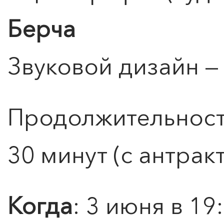
Берча
Звуковой дизайн 
0
">
Продолжительность
ЧТО ЗНАЕТ О ЛЮБВИ
ЛЮБОВЬ… Концерт Анны
Берлинской
30 минут (с антрак
Подробнее
Когда
: 3 июня в 19