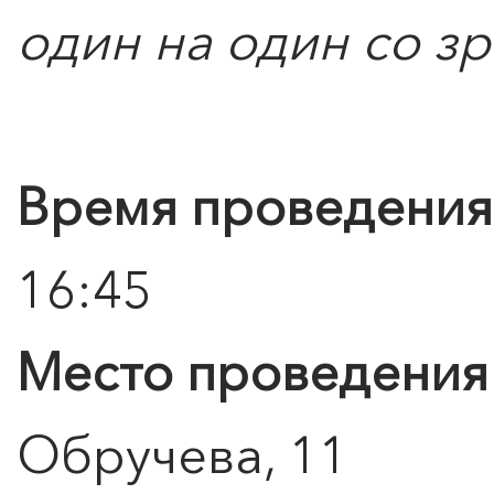
один на один со з
Время проведения
0
">
ЧТО ЗНАЕТ О ЛЮБВИ
16:45
ЛЮБОВЬ… Концерт Анны
Берлинской
Место проведения
Подробнее
Обручева, 11