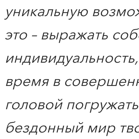
уникальную возмож
это – выражать со
индивидуальность
время в совершенн
ПОИСК ПО МЕРОПРИЯТИЯМ
головой погружать
бездонный мир тво