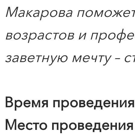
Макарова поможет
ПОИСК ПО МЕРОПРИЯТИЯМ
возрастов и профе
0
">
заветную мечту – с
ЧТО ЗНАЕТ О ЛЮБВИ
ЛЮБОВЬ… Концерт Анны
Берлинской
Подробнее
Время проведения
Место проведения