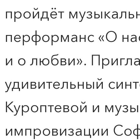
пройдёт музыкаль
перформанс «О нас
и о любви». Пригл
удивительный синт
Куроптевой и муз
импровизации Соф