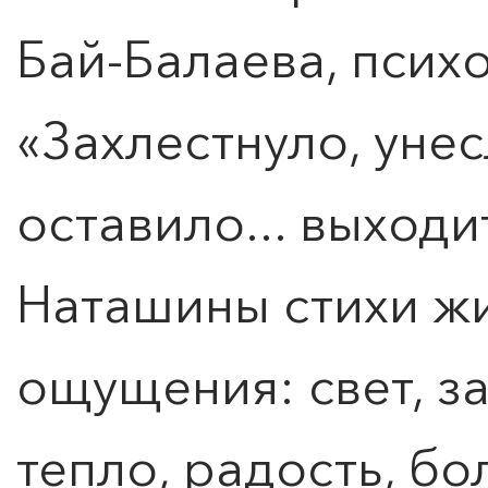
Бай-Балаева, психо
«Захлестнуло, унес
ПОИСК ПО МЕРОПРИЯТИЯМ
оставило... выходит
Наташины стихи жи
ощущения: свет, за
тепло, радость, бо