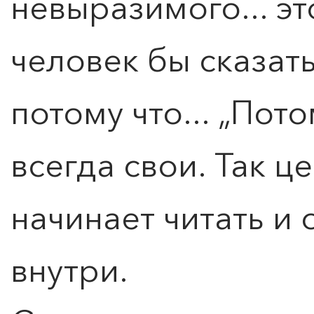
невыразимого... эт
человек бы сказать
0
">
ЧТО ЗНАЕТ О ЛЮБВИ
потому что... „Пот
ЛЮБОВЬ… Концерт Анны
Берлинской
всегда свои. Так це
Подробнее
начинает читать и о
внутри.