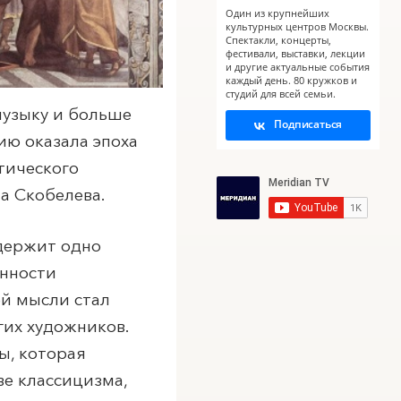
Один из крупнейших
культурных центров Москвы.
Спектакли, концерты,
фестивали, выставки, лекции
и другие актуальные события
каждый день. 80 кружков и
студий для всей семьи.
музыку и больше
Подписаться
зию оказала эпоха
тического
на Скобелева.
одержит одно
енности
й мысли стал
гих художников.
ы, которая
ве классицизма,