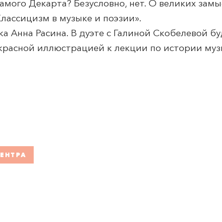
самого Декарта? Безусловно, нет. О великих зам
лассицизм в музыке и поэзии».
а Анна Расина. В дуэте с Галиной Скобелевой б
красной иллюстрацией к лекции по истории муз
ЕНТРА