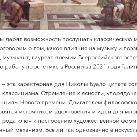
ры дарят возможность послушать классическую 
поговорим о том, какое влияние на музыку и поэ
, музыкант, лауреат премии Всероссийского эсте
 работу по эстетике в России за 2021 год» Гали
», — эта характерная для Николы Буало цитата с
и классицизма. Стремление к ясности, упорядоч
нципы Нового времени. Двигателем философско
новятся источником вдохновения и идей для мно
го рода ключ к построению художественной форм
ный механизм. Все ли так однозначно в искусст