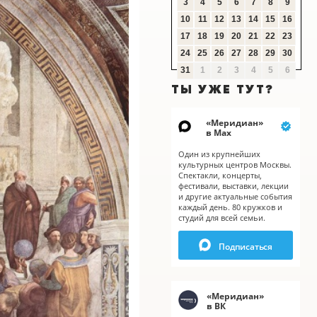
3
4
5
6
7
8
9
10
11
12
13
14
15
16
17
18
19
20
21
22
23
24
25
26
27
28
29
30
31
1
2
3
4
5
6
ТЫ УЖЕ ТУТ?
«
Меридиан
»
в Мах
Один из крупнейших
культурных центров Москвы.
Спектакли, концерты,
фестивали, выставки, лекции
и другие актуальные события
каждый день. 80 кружков и
студий для всей семьи.
X
Подписаться
«
Меридиан
»
в ВК