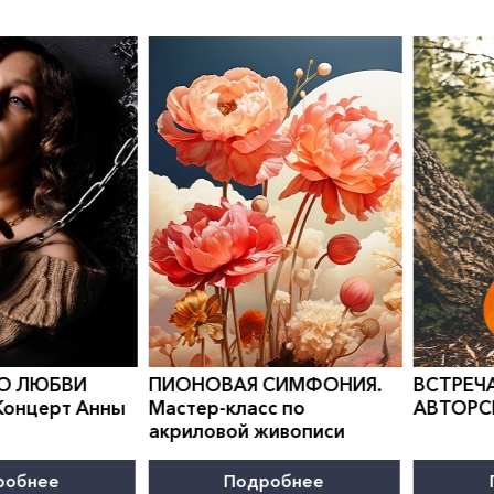
0
">
0
">
 СИМФОНИЯ.
ВСТРЕЧА В КЛУБЕ
КАНИКУ
с по
АВТОРСКОЙ ПЕСНИ
Програм
живописи
развити
робнее
Подробнее