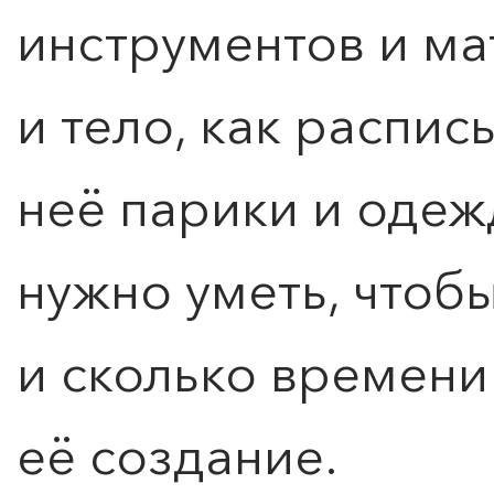
инструментов и м
и тело, как распис
неё парики и одежд
нужно уметь, чтобы
и сколько времени
0
">
её создание.
ЧТО ЗНАЕТ О ЛЮБВИ
ЛЮБОВЬ… Концерт Анны
Берлинской