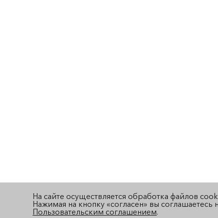
На сайте осуществляется обработка файлов cook
Нажимая на кнопку «согласен» вы соглашаетесь н
Пользовательским соглашением
.