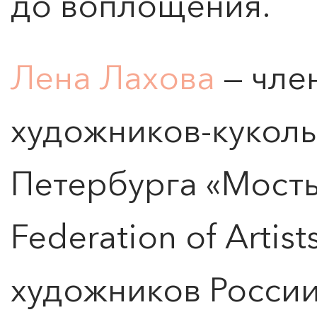
до воплощения.
Лена Лахова
— чле
художников-куколь
Петербурга «Мосты»
Federation of Artis
художников Росси