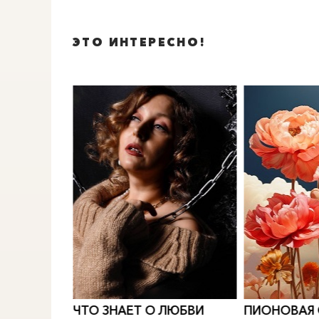
ЭТО ИНТЕРЕСНО!
0
">
0
">
РИДИАН
Е.
ЧТО ЗНАЕТ О ЛЮБВИ
ПИОНОВАЯ