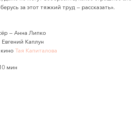
берусь за этот тяжкий труд — рассказать».
сёр — Анна Липко
— Евгений Каплун
и кино
Тая Капиталова
10 мин