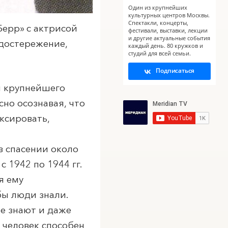
Один из крупнейших
культурных центров Москвы.
Спектакли, концерты,
Берр» с актрисой
фестивали, выставки, лекции
и другие актуальные события
едостережение,
каждый день. 80 кружков и
студий для всей семьи.
Подписаться
я крупнейшего
но осознавая, что
ксировать,
в спасении около
 1942 по 1944 гг.
я ему
обы люди знали.
не знают и даже
 человек способен