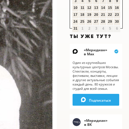
3
4
5
6
7
8
9
10
11
12
13
14
15
16
17
18
19
20
21
22
23
24
25
26
27
28
29
30
31
1
2
3
4
5
6
ТЫ УЖЕ ТУТ?
«
Меридиан
»
в Мах
Один из крупнейших
культурных центров Москвы.
Спектакли, концерты,
фестивали, выставки, лекции
и другие актуальные события
каждый день. 80 кружков и
студий для всей семьи.
Подписаться
X
«
Меридиан
»
в ВК