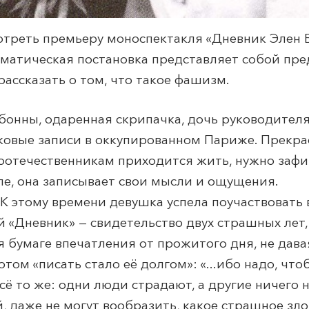
отреть премьеру моноспектакля «Дневник Элен 
аматическая постановка представляет собой пр
рассказать о том, что такое фашизм.
бонны, одаренная скрипачка, дочь руководител
ковые записи в оккупированном Париже. Прекрас
 соотечественникам приходится жить, нужно зафи
сле, она записывает свои мысли и ощущения.
. К этому времени девушка успела поучаствовать 
 «Дневник» — свидетельство двух страшных лет, с
я бумаге впечатления от прожитого дня, не дава
том «писать стало её долгом»: «...ибо надо, чт
ё то же: одни люди страдают, а другие ничего 
, даже не могут вообразить, какое страшное зло