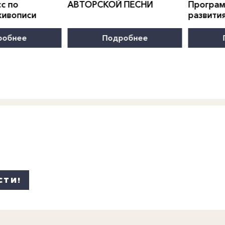
с по
АВТОРСКОЙ ПЕСНИ
Програм
живописи
развити
робнее
Подробнее
СТИ!