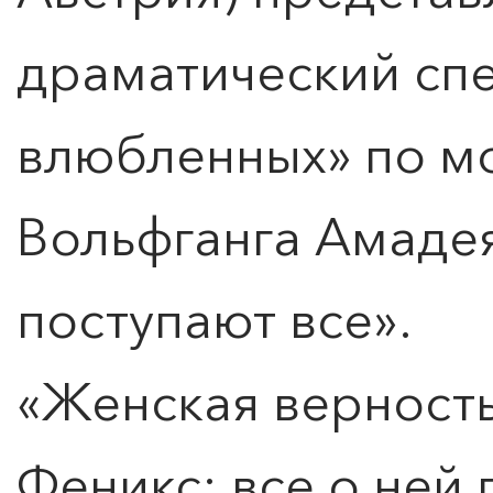
драматический сп
влюбленных» по м
Вольфганга Амадея
поступают все».
«Женская верност
Феникс: все о ней 