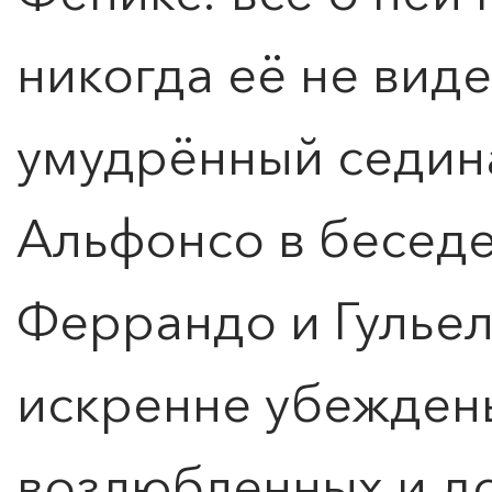
никогда её не виде
умудрённый седин
Альфонсо в бесед
Феррандо и Гульел
искренне убеждены
возлюбленных и до