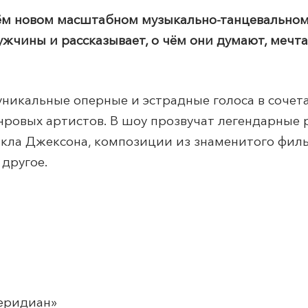
оём новом масштабном музыкально-танцевально
мужчины и рассказывает, о чём они думают, мечт
уникальные оперные и эстрадные голоса в сочет
овых артистов. В шоу прозвучат легендарные р
йкла Джексона, композиции из знаменитого филь
другое.
еридиан
»