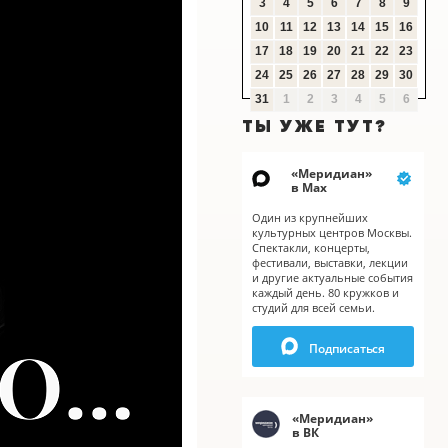
3
4
5
6
7
8
9
10
11
12
13
14
15
16
17
18
19
20
21
22
23
24
25
26
27
28
29
30
31
1
2
3
4
5
6
ТЫ УЖЕ ТУТ?
«
Меридиан
»
в Мах
Один из крупнейших
культурных центров Москвы.
Спектакли, концерты,
фестивали, выставки, лекции
и другие актуальные события
каждый день. 80 кружков и
студий для всей семьи.
X
Подписаться
«
Меридиан
»
в ВК