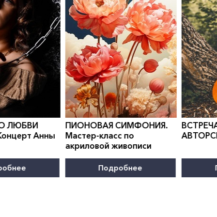
0
">
0
">
 СИМФОНИЯ.
ВСТРЕЧА В КЛУБЕ
КАНИКУ
с по
АВТОРСКОЙ ПЕСНИ
Програм
живописи
развити
робнее
Подробнее