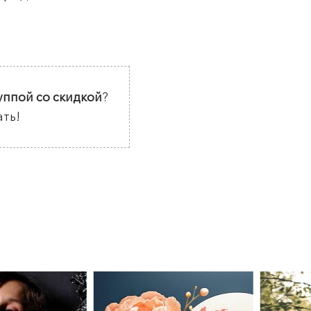
уппой со скидкой
?
ать!