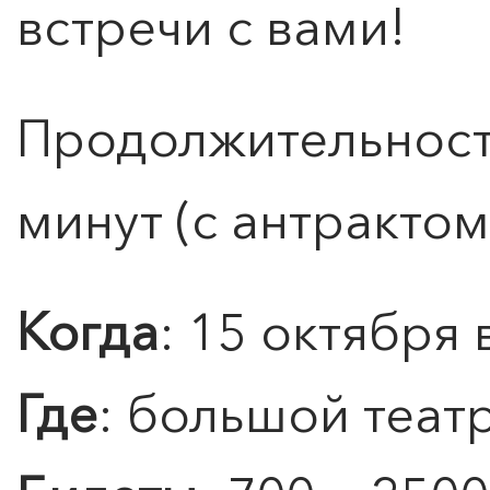
встречи с вами!
ПОИСК ПО МЕРОПРИЯТИЯМ
Продолжительность
минут (с антрактом
Когда
: 15 октября 
Где
: большой теат
0
">
ЧТО ЗНАЕТ О ЛЮБВИ
ЛЮБОВЬ… Концерт Анны
Берлинской