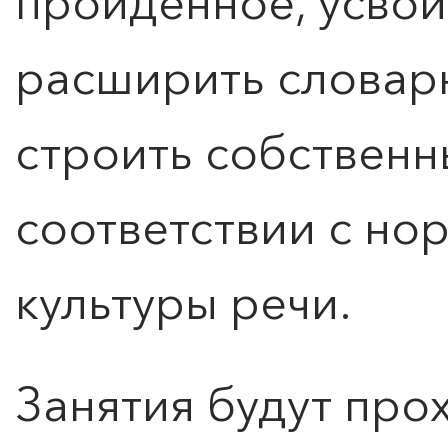
пройденное, усвои
расширить словарн
Оставить заявку
строить собственн
соответствии с но
культуры речи.
Занятия будут прох