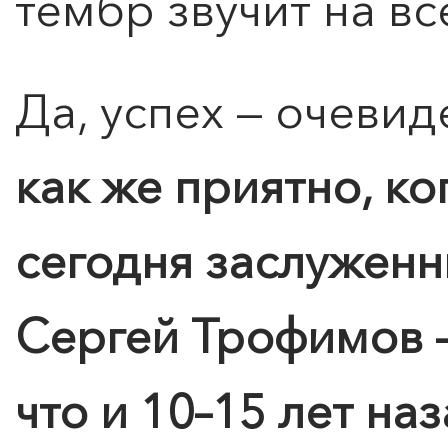
тембр звучит на в
Да, успех — очевид
ПОИСК ПО МЕРОПРИЯТИЯМ
как же приятно, ко
сегодня заслуженн
Сергей Трофимов — 
что и 10–15 лет на