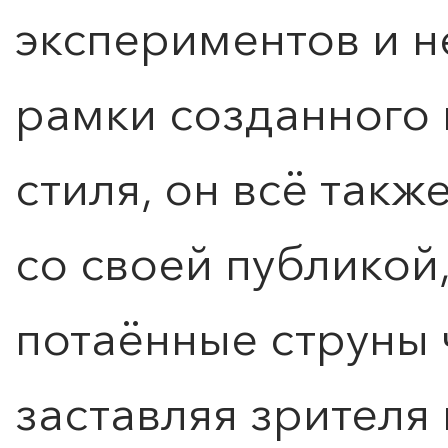
экспериментов и н
рамки созданного 
стиля, он всё так
со своей публикой
потаённые струны 
0
">
ЧТО ЗНАЕТ О ЛЮБВИ
ЛЮБОВЬ… Концерт Анны
заставляя зрителя 
Берлинской