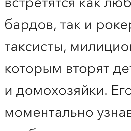
встретятся как лю
бардов, так и рок
таксисты, милицио
которым вторят де
и домохозяйки. Ег
моментально узна