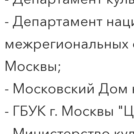
- Департамент нац
межрегиональных 
Москвы;
0
">
ЧТО ЗНАЕТ О ЛЮБВИ
- Московский Дом 
ЛЮБОВЬ… Концерт Анны
Берлинской
- ГБУК г. Москвы "
Подробнее
- Министерство ку