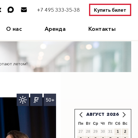
+7 495 333-35-38
Купить билет
О нас
Аренда
Контакты
отают летом!
50+
АВГУСТ
2026
Пн
Вт
Ср
Чт
Пт
Сб
Вс
27
28
29
30
31
1
2