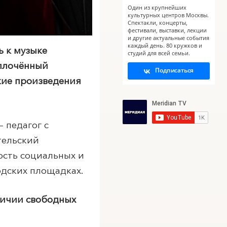
Один из крупнейших
культурных центров Москвы.
Спектакли, концерты,
фестивали, выставки, лекции
и другие актуальные события
каждый день. 80 кружков и
ь к музыке
студий для всей семьи.
плочённый
Подписаться
ские произведения
 педагог с
тельский
ость социальных и
одских площадках.
личии свободных