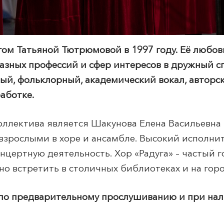
гом Татьяной Тютрюмовой в 1997 году. Её любов
азных профессий и сфер интересов
в дружный с
дный, фольклорный, академический вокал, автор
аботке.
ллектива является Шакунова Елена Васильевна –
взрослыми в хоре и ансамбле. Высокий исполни
нцертную деятельность. Хор «Радуга» – частый г
но встретить в столичных библиотеках и на гор
ь по предварительному прослушиванию и при на