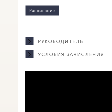
Расписание
РУКОВОДИТЕЛЬ
УСЛОВИЯ ЗАЧИСЛЕНИЯ
Ш
Ди
дж
Занятия проходят бесплатно, з
наличии свободных мест.
Ст
Занятия проходят по адресу ул. 
Бо
Ак