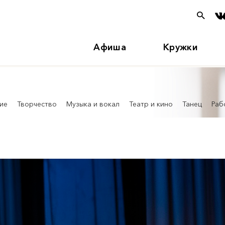
Афиша
Кружки
ие
Творчество
Музыка и вокал
Театр и кино
Танец
Раб