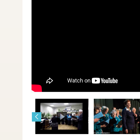
Запись производится ежедневно с
фе
Необходимые документы:
С 
– паспорт
«C
– СНИЛС
Ел
и благодарственных писем.
Является финалистом и диплом