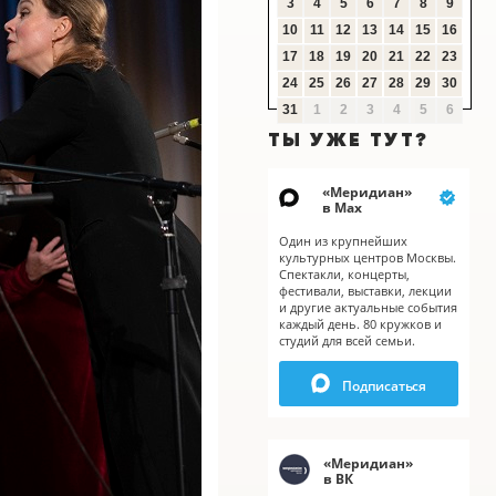
3
4
5
6
7
8
9
10
11
12
13
14
15
16
17
18
19
20
21
22
23
24
25
26
27
28
29
30
31
1
2
3
4
5
6
ТЫ УЖЕ ТУТ?
«
Меридиан
»
в Мах
Один из крупнейших
культурных центров Москвы.
Спектакли, концерты,
фестивали, выставки, лекции
и другие актуальные события
каждый день. 80 кружков и
X
X
студий для всей семьи.
Подписаться
«
Меридиан
»
в ВК