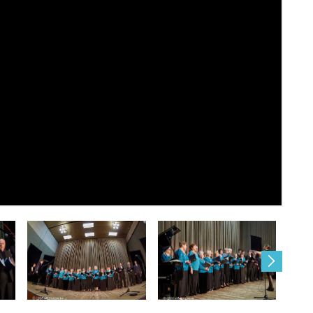
 11:00 до 19:00 в кабинете 9 (ул. Обручева, 11)
стиваля»)
2018 года создатель и руководитель детской во
lassic&Jazz».
ена Васильевна имеет множество наград, грамо
антом различных конкурсов и кинофестивалей.