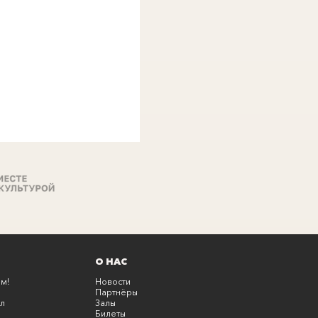
О НАС
м!
Новости
Партнёры
л
Залы
Билеты