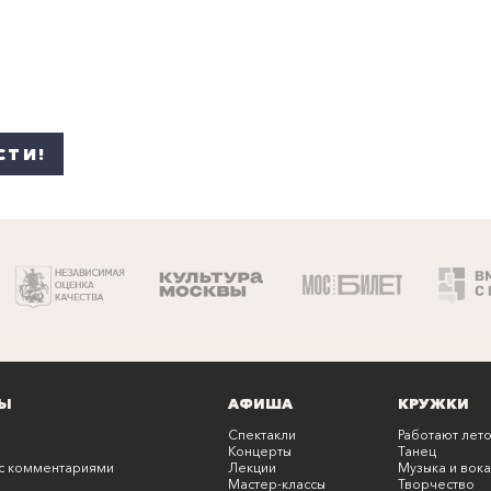
СТИ!
Ы
АФИША
КРУЖКИ
Спектакли
Работают лето
Концерты
Танец
с комментариями
Лекции
Музыка и вока
Мастер-классы
Творчество