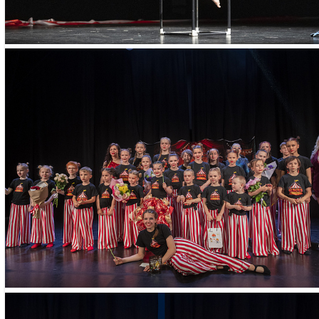
лауреат международ
- Опыт работы руко
студии более 18 лет
- Воспитанники Над
победителями и при
«Никулинская весна»
«13 метров», «Цирк 