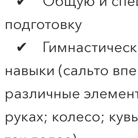
✔ Общую и спец
подготовку
✔ Гимнастически
навыки (сальто впе
различные элемент
руках; колесо; ку