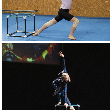
- Член Союза цирков
Федерации деятелей
- Артистка оригинал
«Карине», дрессиро
в манеже»
- Участник Всеросси
будущего» при предс