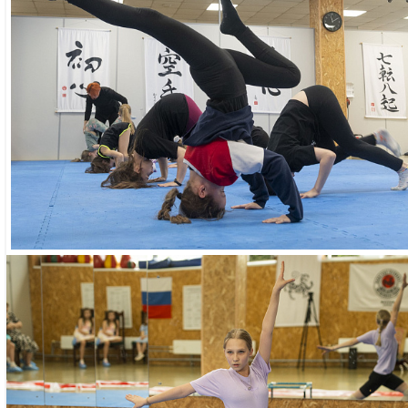
МОРОЗОВА НАДЕЖДА ВИКТОРОВН
- Образование: Алт
культуры по специал
- Имеет квалификаци
и преподаватель цир
и «Методика препод