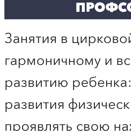
ПРОФС
Занятия в цирково
гармоничному и в
развитию ребенка
развития физическ
проявлять свою на
Расписание и стоимость