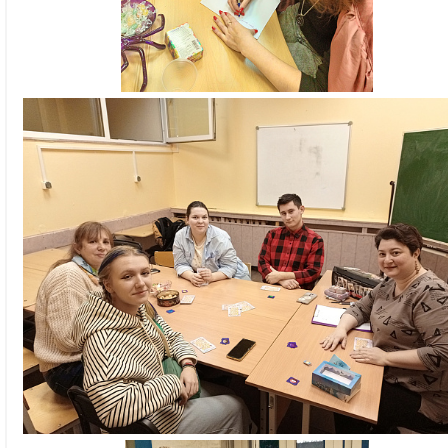
Профсоюзная, 61
Обручева, 11). 
бесплатно, зап
при наличии св
Занятия проходя