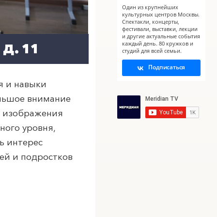
Один из крупнейших
X
X
культурных центров Москвы.
Спектакли, концерты,
фестивали, выставки, лекции
и другие актуальные события
каждый день. 80 кружков и
Д. 11
студий для всей семьи.
Подписаться
я и навыки
ольшое внимание
в изображения
ного уровня,
ь интерес
тей и подростков