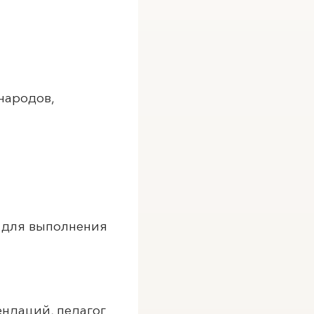
народов,
а для выполнения
ендаций, педагог