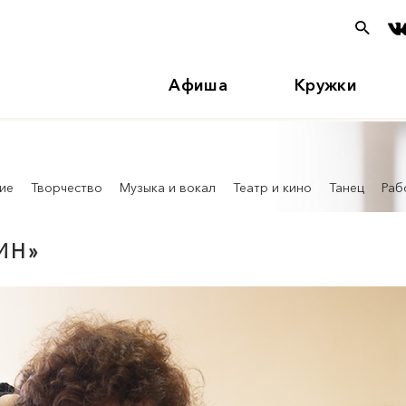
Афиша
Кружки
ие
Творчество
Музыка и вокал
Театр и кино
Танец
Раб
ИН»