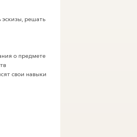
ь эскизы, решать
ания о предмете
ств
ысят свои навыки