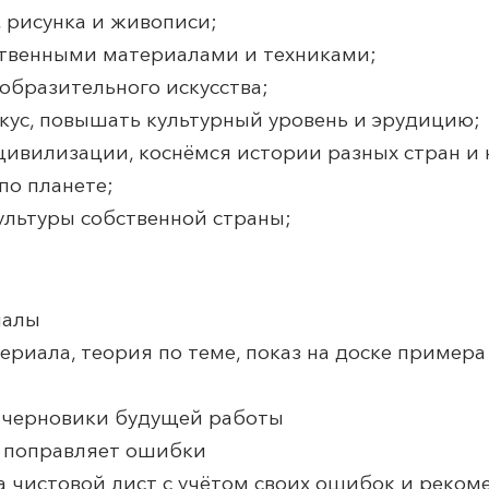
 рисунка и живописи;
твенными материалами и техниками;
образительного искусства;
кус, повышать культурный уровень и эрудицию;
цивилизации, коснёмся истории разных стран и 
по планете;
ультуры собственной страны;
иалы
териала, теория по теме, показ на доске пример
и черновики будущей работы
, поправляет ошибки
на чистовой лист с учётом своих ошибок и реком