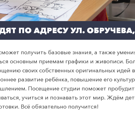
ЯТ ПО АДРЕСУ УЛ. ОБРУЧЕВА, 
сможет получить базовые знания, а также умени
иться основным приемам графики и живописи. Б
ощению своих собственных оригинальных идей 
роннее развитие ребёнка, повышение его культур
ышлением. Посещение студии поможет пробудит
иваться, учиться и познавать этот мир. Ждём де
отовки. Всё обязательно получится!