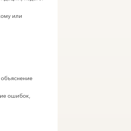
кому или
, объяснение
ние ошибок,