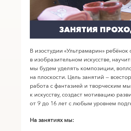
ПОИСК ПО МЕРОПРИЯТИЯМ
ЗАНЯТИЯ ПРОХОД
В изостудии «Ультрамарин» ребёнок 
в изобразительном искусстве, науч
мы будем уделять композиции, вопл
на плоскости. Цель занятий — всесто
работа с фантазией и творческим м
к искусству, создаст мотивацию разв
от 9 до 16 лет с любым уровнем подг
На занятиях мы: