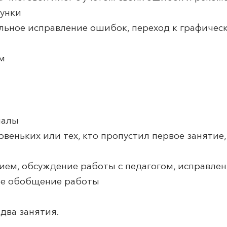
сунки
льное исправление ошибок, переход к графичес
ом
иалы
новеньких или тех, кто пропустил первое занятие
нием, обсуждение работы с педагогом, исправле
ое обобщение работы
 два занятия.