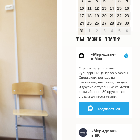
3
4
5
6
7
8
9
10
11
12
13
14
15
16
17
18
19
20
21
22
23
24
25
26
27
28
29
30
31
1
2
3
4
5
6
ТЫ УЖЕ ТУТ?
«
Меридиан
»
в Мах
Один из крупнейших
культурных центров Москвы.
Спектакли, концерты,
фестивали, выставки, лекции
и другие актуальные события
каждый день. 80 кружков и
студий для всей семьи.
Подписаться
«
Меридиан
»
в ВК