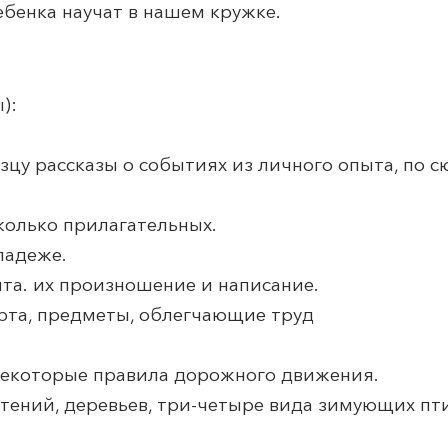
ебенка научат в нашем кружке.
):
зцу рассказы о событиях из личного опыта, по 
колько прилагательных.
 падеже.
вита. их произношение и написание.
орта, предметы, облегчающие труд
 некоторые правила дорожного движения.
стений, деревьев, три-четыре вида зимующих пт