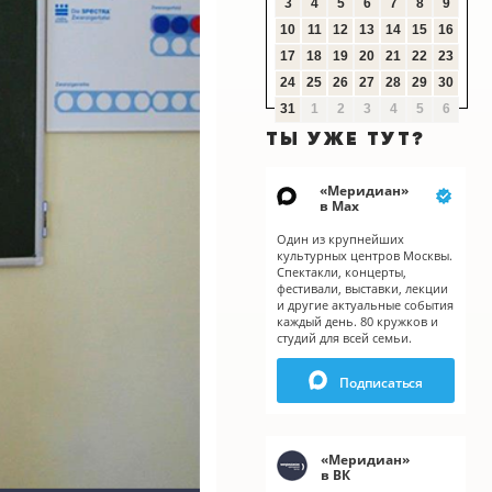
3
4
5
6
7
8
9
10
11
12
13
14
15
16
17
18
19
20
21
22
23
24
25
26
27
28
29
30
31
1
2
3
4
5
6
ТЫ УЖЕ ТУТ?
«
Меридиан
»
в Мах
Один из крупнейших
культурных центров Москвы.
Спектакли, концерты,
фестивали, выставки, лекции
и другие актуальные события
каждый день. 80 кружков и
студий для всей семьи.
Подписаться
«
Меридиан
»
в ВК