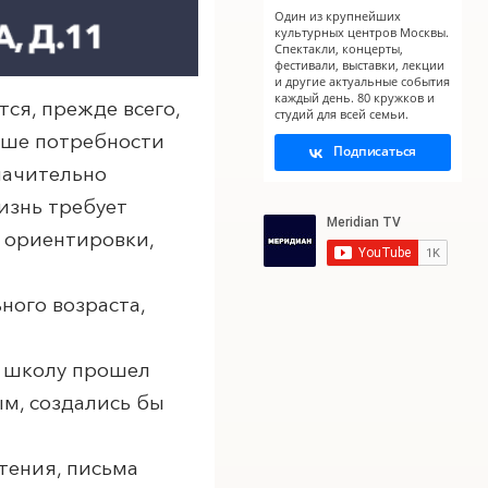
Один из крупнейших
культурных центров Москвы.
Спектакли, концерты,
фестивали, выставки, лекции
и другие актуальные события
каждый день. 80 кружков и
ся, прежде всего,
студий для всей семьи.
ньше потребности
Подписаться
начительно
изнь требует
 ориентировки,
X
X
ого возраста,
в школу прошел
ым, создались бы
тения, письма