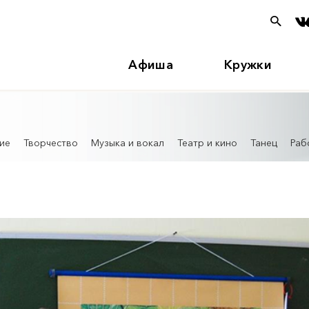
Афиша
Кружки
ие
Творчество
Музыка и вокал
Театр и кино
Танец
Раб