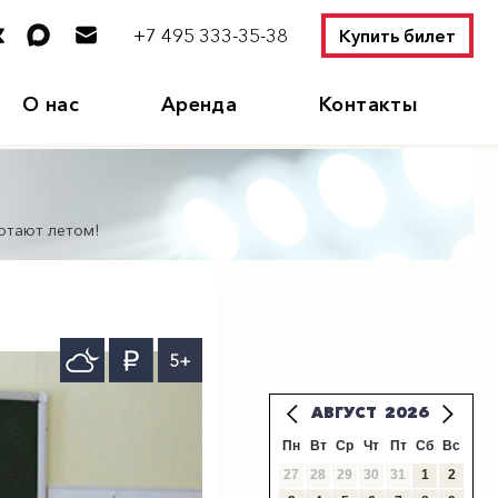
+7 495 333-35-38
Купить билет
О нас
Аренда
Контакты
отают летом!
5+
АВГУСТ
2026
Пн
Вт
Ср
Чт
Пт
Сб
Вс
27
28
29
30
31
1
2