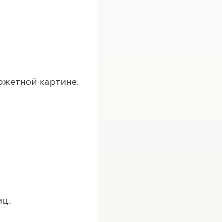
сюжетной картине.
иц.