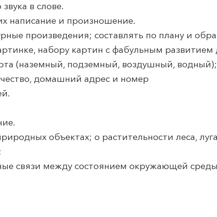
звука в слове.
, их написание и произношение.
рные произведения; составлять по плану и обра
картинке, набору картин с фабульным развитием 
орта (наземный, подземный, воздушный, водный);
отчество, домашний адрес и номер
ей.
ние.
риродных объектах; о растительности леса, луга,
;
нные связи между состоянием окружающей сред