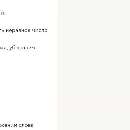
й.
ть неравное число
ния, убывания
ожении слова