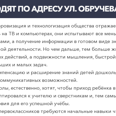
фровизация и технологизация общества отражает
ь на ТВ и компьютерах, они испытывают все ме
ами, а получение информации в готовом виде з
ой деятельности. Но чем дальше, тем больше ж
ых действий, а подвижности мышления, быстрой
ьших и малых задач.
мпенсацию и расширение знаний детей дошкольн
коммуникативных возможностей.
олы, естественно, хотят, чтобы приход ребёнка 
птировался к учителю и сверстникам и, тем сам
вия для его успешной учёбы.
первоклассников требуются начальные навыки ч