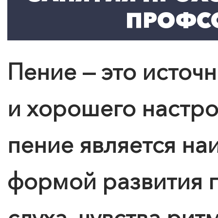
ПРОФС
Пение — это источ
и хорошего настр
пение является на
формой развития г
слуха, чувства рит