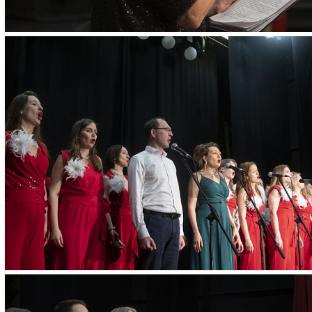
ЕЛЕНА ЮРЬЕВНА УЛЬЯНОВА
- высшее музыкально
П.И.Чайковского, х
- педагог с большим
ансамблевой и хоров