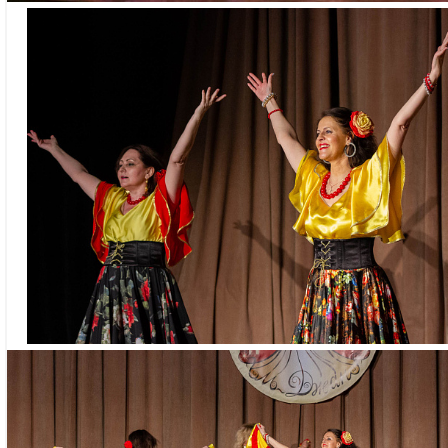
каблуком.
Обязательно и
средств гигиен
тела и ног), что
участников гру