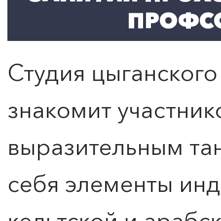
ПРОФС
Студия цыганского
знакомит участник
выразительным тан
себя элементы инд
кельтской и арабск