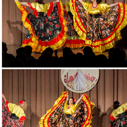
максимально к
занятий .
ЕЛЕНА ВАДИМОВНА САКОВЕЦ
Опытный руководитель и педагог с 15-
Хореограф-постановщик
Режиссёр-постановщик, организатор ко
Автор сценариев музыкально-танцевальн
Повышение квалификации:
- курс по технике цыганского танца 
- уроки цыганского танца артистки бале
- курс по технике цыганского танца Мар
этнохореографа, ведущего научного 
природного наследия им. Д.С. Лихачева