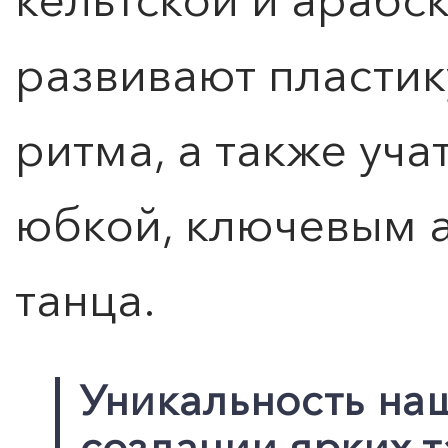
развивают пластику
ритма, а также уч
юбкой, ключевым 
Расписание и стоимость
танца.
Уникальность наш
создании ярких 