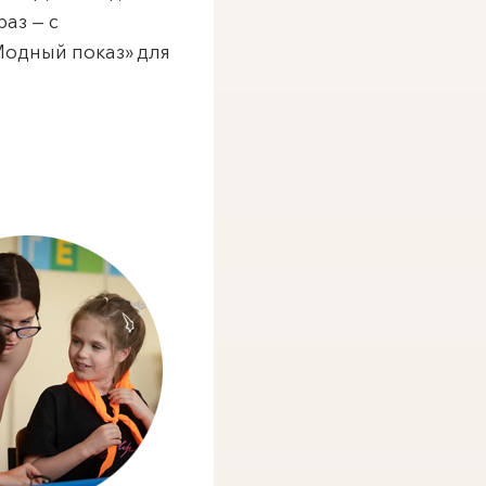
аз — с
Модный показ» для