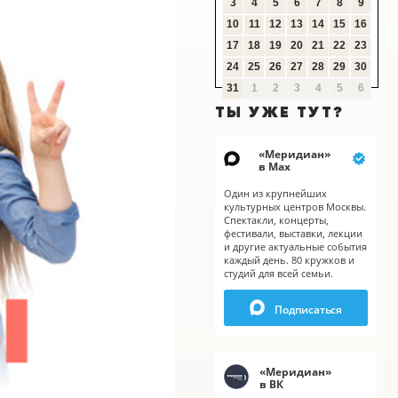
3
4
5
6
7
8
9
10
11
12
13
14
15
16
17
18
19
20
21
22
23
24
25
26
27
28
29
30
31
1
2
3
4
5
6
ТЫ УЖЕ ТУТ?
«
Меридиан
»
в Мах
Один из крупнейших
культурных центров Москвы.
Спектакли, концерты,
фестивали, выставки, лекции
и другие актуальные события
каждый день. 80 кружков и
студий для всей семьи.
X
Подписаться
«
Меридиан
»
в ВК