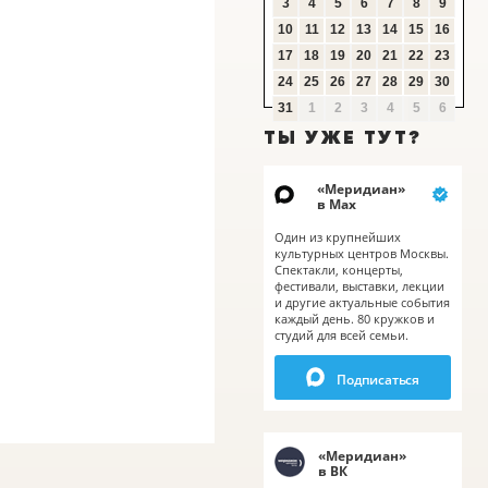
3
4
5
6
7
8
9
10
11
12
13
14
15
16
17
18
19
20
21
22
23
24
25
26
27
28
29
30
31
1
2
3
4
5
6
ТЫ УЖЕ ТУТ?
«
Меридиан
»
в Мах
Один из крупнейших
культурных центров Москвы.
Спектакли, концерты,
фестивали, выставки, лекции
и другие актуальные события
каждый день. 80 кружков и
студий для всей семьи.
Подписаться
«
Меридиан
»
в ВК