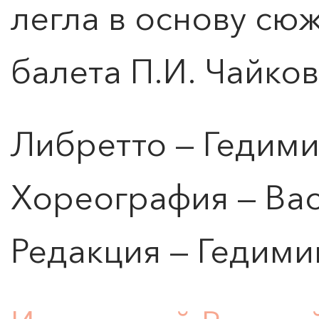
легла в основу сю
балета П.И. Чайков
Либретто — Гедими
Хореография — Ва
Редакция — Гедими
0
">
ЧТО ЗНАЕТ О ЛЮБВИ
ЛЮБОВЬ… Концерт Анны
Берлинской