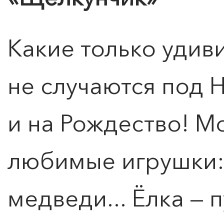
Какие только удив
не случаются под 
ПОИСК ПО МЕРОПРИЯТИЯМ
и на Рождество! М
любимые игрушки: 
медведи... Ёлка —