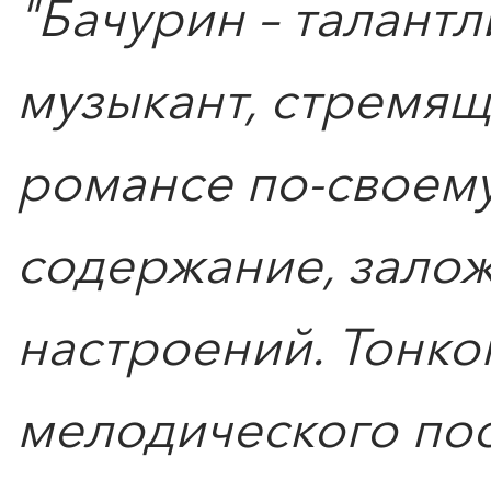
"Бачурин – талант
музыкант, стремящ
романсе по-своему
ПОИСК ПО МЕРОПРИЯТИЯМ
содержание, залож
настроений. Тонко
мелодического по