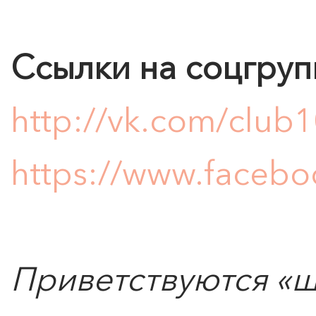
ЧТО ЗНАЕТ О ЛЮБВИ
ЛЮБОВЬ… Концерт Анны
Берлинской
Ссылки на соцгруп
Подробнее
http://vk.com/club
https://www.facebo
Приветствуются «ш