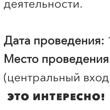
деятельности.
0
">
ЧТО ЗНАЕТ О ЛЮБВИ
ПОИСК ПО МЕРОПРИЯТИЯМ
ЛЮБОВЬ… Концерт Анны
Берлинской
Подробнее
Дата проведения:
Место проведения
(центральный вход
ЭТО ИНТЕРЕСНО!