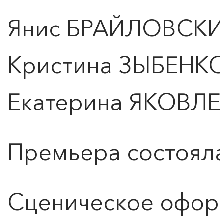
Янис БРАЙЛОВСК
Кристина ЗЫБЕНК
Екатерина ЯКОВЛ
Премьера состояла
Сценическое офор
0
">