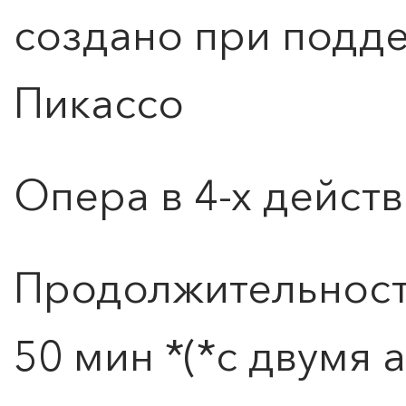
создано при подд
ЧТО ЗНАЕТ О ЛЮБВИ
ЛЮБОВЬ… Концерт Анны
Берлинской
Пикассо
Подробнее
Опера в 4-х дейст
ПОИСК ПО МЕРОПРИЯТИЯМ
Продолжительность
50 мин *(*с двумя 