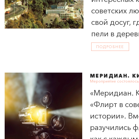
советских лю
свой досуг, 
пели в дерев
ПОДРОБНЕЕ
МЕРИДИАН
. 
Мероприятие состоялось 
«
Меридиан
.
«Флирт в сов
истории». Вм
разучились ф
как с каждым