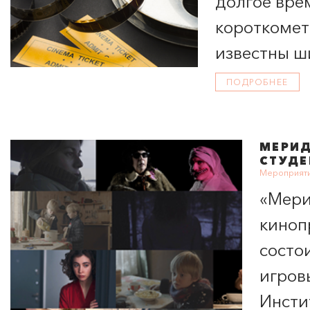
долгое вре
короткомет
известны ш
ПОДРОБНЕЕ
МЕРИ
СТУДЕ
Мероприяти
«
Мери
киноп
состо
игров
Инсти