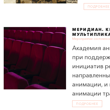
ПОДРОБНЕЕ
МЕРИДИАН
. 
МУЛЬТИПЛИК
Мероприятие состоялось
Академия ани
при поддерж
инициатив р
направленны
анимации, и 
анимации тр
Хитрука
ПОДРОБНЕЕ