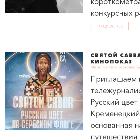
короткометр
конкурсных р
ценности и 
ПОДРОБНЕЕ
СВЯТОЙ САВВА
КИНОПОКАЗ
Мероприятие состоялось 
Приглашаем 
тележурналис
Русский цвет
Кременецкий,
основанная н
путешествия 