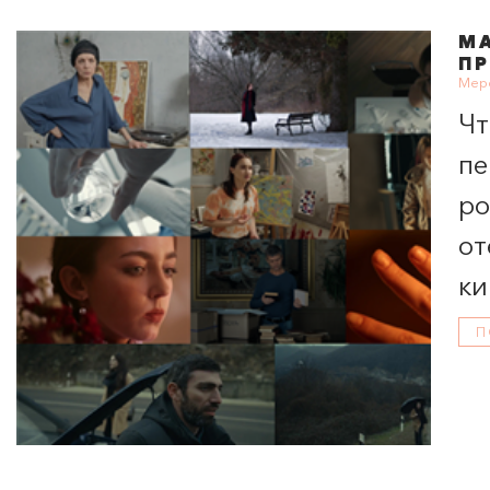
МА
ПР
Меро
Чт
пе
ро
от
ки
П