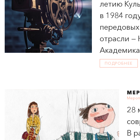
летию Куль
в 1984 год
передовых
отрасли —
Академика
ПОДРОБНЕЕ
МЕ
Меропр
28 
сов
В р