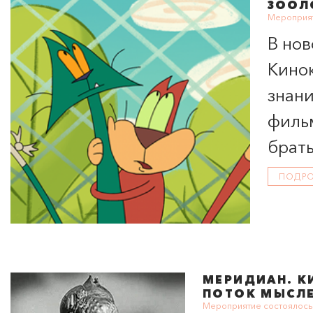
ЗООЛ
Мероприят
В нов
Кинок
знан
филь
брат
ПОДР
МЕРИДИАН
. 
ПОТОК МЫСЛ
Мероприятие состоялось 