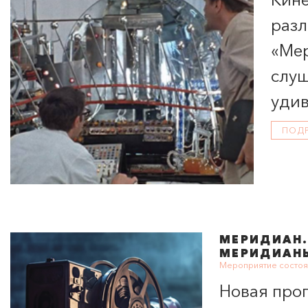
разл
«
Ме
слуш
удив
ПОД
МЕРИДИАН
МЕРИДИАН
Мероприятие состоя
Новая прог