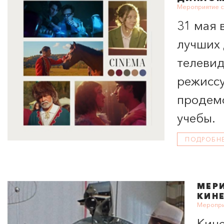
Мероприятие с
31 мая 
лучших 
телевид
режиссу
продемо
учебы.
ПОДРОБН
МЕР
КИН
Меропри
Кине