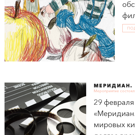
обс
фил
ПО
МЕРИДИАН
.
Мероприятие состоял
29 февраля
«
Меридиан
мировых ки