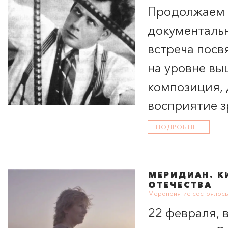
Продолжаем ц
документаль
встреча посв
на уровне вы
композиция, 
восприятие з
кино в дорев
ПОДРОБНЕЕ
открытиях, п
МЕРИДИАН
. 
ОТЕЧЕСТВА
Мероприятие состоялось
22 февраля, 