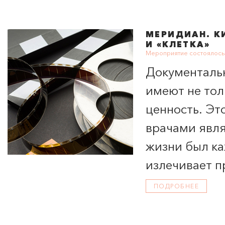
МЕРИДИАН
. 
И «КЛЕТКА»
Мероприятие состоялось 
Документаль
имеют не тол
ценность. Эт
врачами явля
жизни был ка
излечивает п
встрече кинок
ПОДРОБНЕЕ
две премьер
кардиохирург