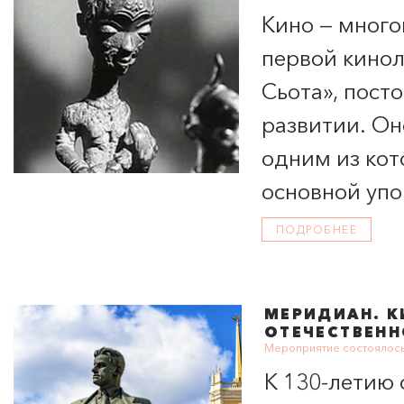
Кино — много
первой кинол
Сьота», пост
развитии. Он
одним из кот
основной упо
позиции. На 
ПОДРОБНЕЕ
фильме-эссе 
существующе
МЕРИДИАН
. 
ОТЕЧЕСТВЕН
Мероприятие состоялось
К 130-летию