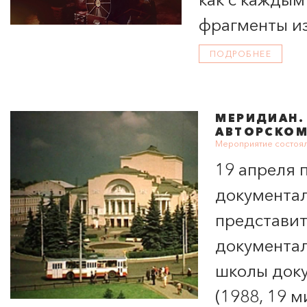
фрагменты из
«Собака на с
ПОДРОБНЕЕ
МЕРИДИАН
АВТОРСКОМ
Мероприятие состоял
19 апреля 
документал
представит
документал
школы доку
(1988, 19 м