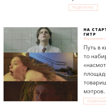
многовековых
ПОДРОБНЕЕ
НА СТАР
ГИТР
Мероприятие с
Путь в 
то наби
«насмот
площадк
товарищ
мэтров.
ПОДРОБН