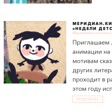
МЕРИДИАН
.К
«НЕДЕЛИ ДЕТ
Мероприятие состоялось 
Приглашаем 
анимации на 
мотивам сказ
других лите
проходит в р
этом году ис
школьникам, 
ПОДРОБНЕЕ