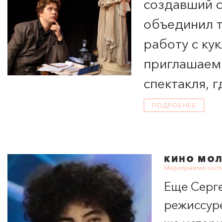
создавший с
объединил т
работу с ку
приглашаем 
спектакля, 
актёра и ре
ПОДРОБНЕЕ
КИНО МОЛ
Мероприятие сост
Еще Серге
режиссуре