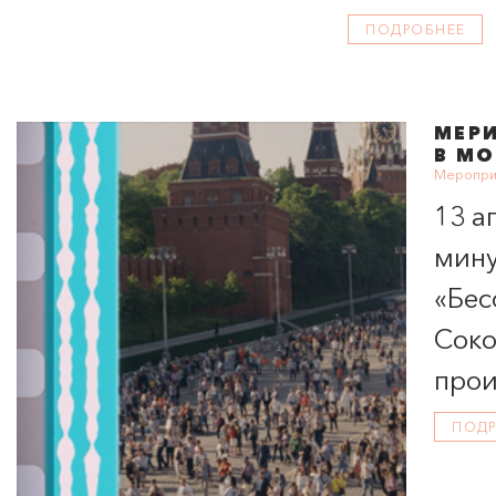
ПОДРОБНЕЕ
МЕР
В МО
Мероприя
13 а
мину
«Бес
Соко
прои
ПОД