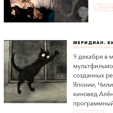
ПОДРО
МЕРИДИАН
. 
Мероприятие состоялось 
9 декабря в 
ПОИСК ПО МЕРОПРИЯТИЯМ
мультфильмов
созданных ре
Японии, Чили
киновед Алён
программный
кинофестивал