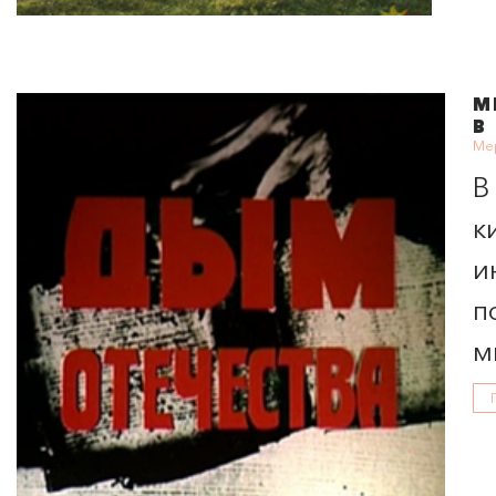
М
В
Мер
В
к
и
п
м