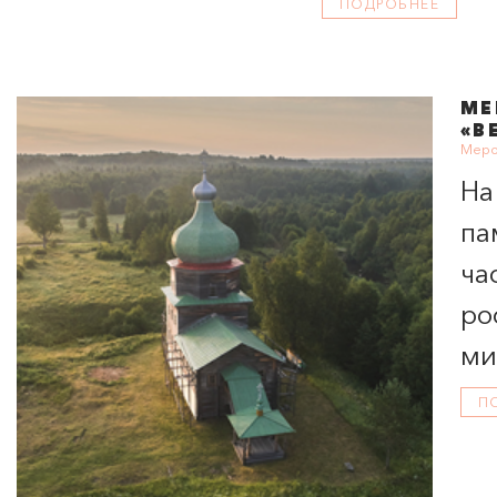
ПОДРОБНЕЕ
Киноклуб / А
МЕ
«В
Меро
На
па
ча
ро
ми
П