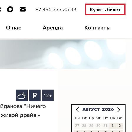
+7 495 333-35-38
Купить билет
О нас
Аренда
Контакты
12+
айданова "Ничего
АВГУСТ
2026
 живой драйв –
Пн
Вт
Ср
Чт
Пт
Сб
Вс
27
28
29
30
31
1
2