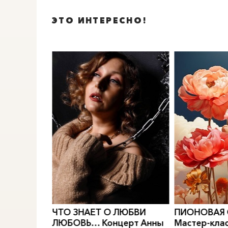
ЭТО ИНТЕРЕСНО!
0
">
0
">
РИДИАН
Е.
ЧТО ЗНАЕТ О ЛЮБВИ
ПИОНОВАЯ
МОДЫ
ЛЮБОВЬ… Концерт Анны
Мастер-клас