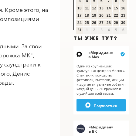
3
4
5
6
7
8
9
10
11
12
13
14
15
16
. Кроме этого, на
17
18
19
20
21
22
23
 композициями
24
25
26
27
28
29
30
31
1
2
3
4
5
6
ТЫ УЖЕ ТУТ?
дными. За свои
«
Меридиан
»
Дорожка МК",
в Мах
у саундтреки к
Один из крупнейших
культурных центров Москвы.
ого, Денис
X
Спектакли, концерты,
фестивали, выставки, лекции
рады.
и другие актуальные события
каждый день. 80 кружков и
студий для всей семьи.
Подписаться
«
Меридиан
»
в ВК