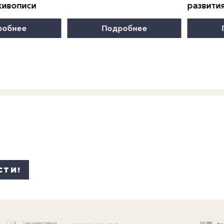
живописи
развити
робнее
Подробнее
СТИ!