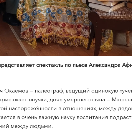
редставляет спектакль по пьесе Александра Аф
 Окаёмов — палеограф, ведущий одинокую «учё
приезжает внучка, дочь умершего сына — Машен
гой насторожённости в отношениях, между дедо
ается в очень важную науку воспитания подрас
ений между людьми.