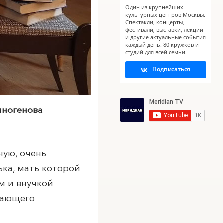
Один из крупнейших
культурных центров Москвы.
Спектакли, концерты,
фестивали, выставки, лекции
и другие актуальные события
каждый день. 80 кружков и
студий для всей семьи.
Подписаться
иногенова
ную, очень
ька, мать которой
м и внучкой
тающего