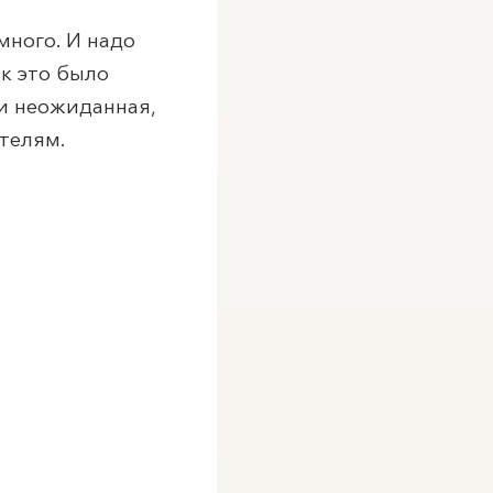
много. И надо
ак это было
 и неожиданная,
ителям.