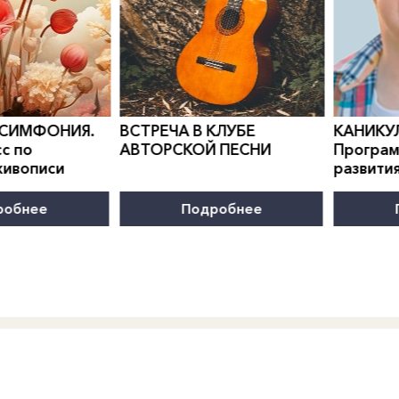
0
">
0
">
 СИМФОНИЯ.
ВСТРЕЧА В КЛУБЕ
КАНИКУ
с по
АВТОРСКОЙ ПЕСНИ
Програм
живописи
развити
робнее
Подробнее