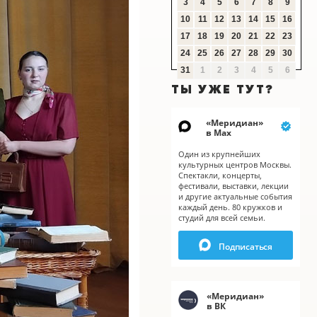
3
4
5
6
7
8
9
10
11
12
13
14
15
16
17
18
19
20
21
22
23
24
25
26
27
28
29
30
31
1
2
3
4
5
6
ТЫ УЖЕ ТУТ?
«
Меридиан
»
в Мах
Один из крупнейших
культурных центров Москвы.
Спектакли, концерты,
фестивали, выставки, лекции
и другие актуальные события
каждый день. 80 кружков и
студий для всей семьи.
Подписаться
X
«
Меридиан
»
в ВК