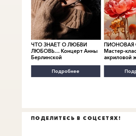
0
">
0
">
РИДИАН
Е.
ЧТО ЗНАЕТ О ЛЮБВИ
ПИОНОВАЯ
МОДЫ
ЛЮБОВЬ… Концерт Анны
Мастер-клас
Берлинской
акриловой 
нее
Подробнее
Под
ПОДЕЛИТЕСЬ В СОЦСЕТЯХ!