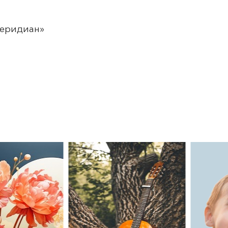
еридиан
»