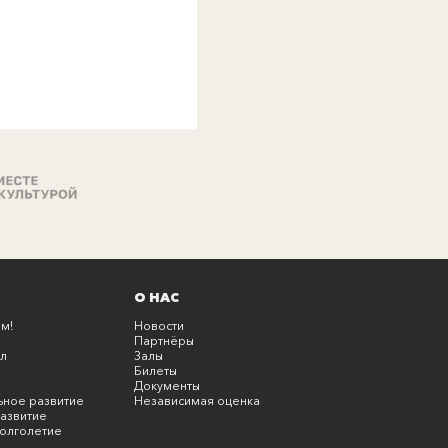
О НАС
м!
Новости
Партнёры
л
Залы
Билеты
Документы
ьное развитие
Независимая оценка
азвитие
олголетие