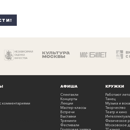
СТИ!
Ы
АФИША
КРУЖКИ
Спектакли
Работают лето
Концерты
Танец
с комментариями
Лекции
Музыка и вока
Мастер-классы
Творчество
Встречи
Театр и кино
Выставки
Интеллектуал
онцерты с комментариями
Тренинги
Физическое р
Фестивали
Московское д
Групповая заявка
ТГ-канал