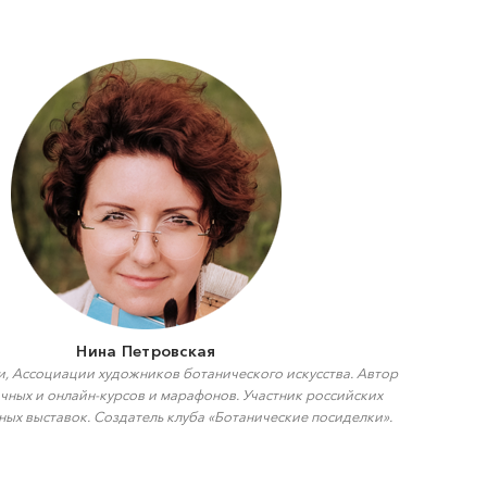
Нина Петровская
и, Ассоциации художников ботанического искусства. Автор
очных и онлайн-курсов и марафонов. Участник российских
ых выставок. Создатель клуба «Ботанические посиделки».