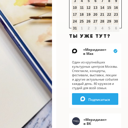
3
4
5
6
7
8
9
10
11
12
13
14
15
16
17
18
19
20
21
22
23
24
25
26
27
28
29
30
31
1
2
3
4
5
6
ТЫ УЖЕ ТУТ?
«
Меридиан
»
в Мах
Один из крупнейших
культурных центров Москвы.
Спектакли, концерты,
фестивали, выставки, лекции
и другие актуальные события
каждый день. 80 кружков и
студий для всей семьи.
Подписаться
«
Меридиан
»
в ВК
X