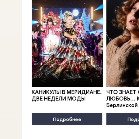
0
">
0
">
РИДИАН
Е.
КАНИКУЛЫ В
МЕРИДИАН
Е.
ЧТО ЗНАЕТ
тороннего
ДВЕ НЕДЕЛИ МОДЫ
ЛЮБОВЬ… К
Берлинской
нее
Подробнее
Под