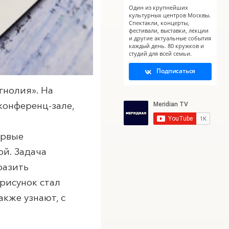
Один из крупнейших
культурных центров Москвы.
Спектакли, концерты,
фестивали, выставки, лекции
и другие актуальные события
каждый день. 80 кружков и
студий для всей семьи.
Подписаться
гнолия». На
конференц-зале,
ервые
ой. Задача
разить
 рисунок стал
кже узнают, с