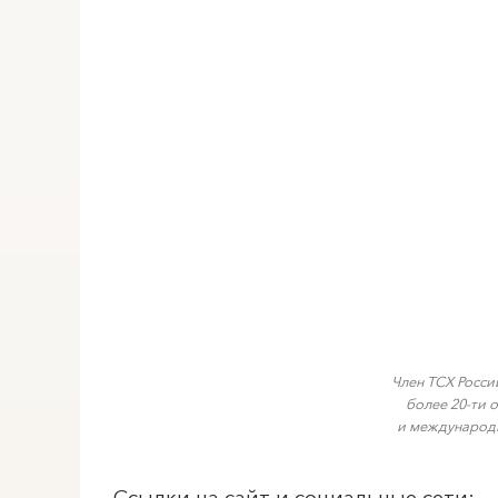
Член ТСХ Росси
более 20-ти 
и международн
Ссылки на сайт и социальные сети: