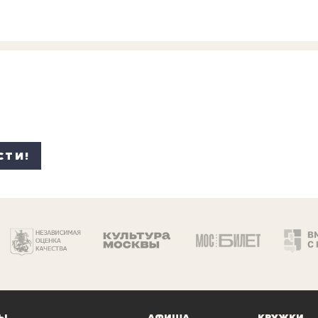
СТИ!
Ы
АФИША
КРУЖКИ