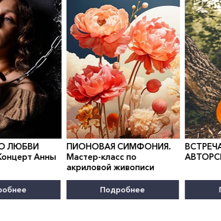
0
">
0
">
 О ЛЮБВИ
ПИОНОВАЯ СИМФОНИЯ.
ВСТРЕЧА
онцерт Анны
Мастер-класс по
АВТОРС
акриловой живописи
робнее
Подробнее