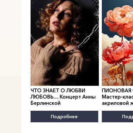
0
">
0
">
РИДИАН
Е.
ЧТО ЗНАЕТ О ЛЮБВИ
ПИОНОВАЯ
МОДЫ
ЛЮБОВЬ… Концерт Анны
Мастер-клас
Берлинской
акриловой 
нее
Подробнее
Под