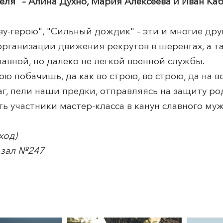
ля" – Алина Духно, Мария Алексеева и Иван Каб
ову-герою", "Сильный дождик" – эти и многие др
организации движения рекрутов в шеренгах, а 
авной, но далеко не легкой военной службы.
строю побачишь, да как во строю, во строю, да на 
 шаг, пели наши предки, отправляясь на защиту р
петь участники мастер-класса в канун славного му
ход)
, зал №247