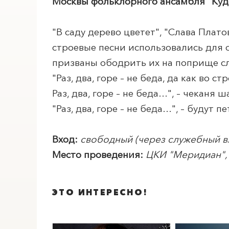
Москвы фольклорного ансамбля "Куде
"В саду дерево цветет", "Слава Плат
строевые песни использовались для 
ПОИСК ПО МЕРОПРИЯТИЯМ
призваны ободрить их на поприще сл
"Раз, два, горе – не беда, да как во 
Раз, два, горе – не беда…", – чеканя
"Раз, два, горе – не беда…", – будут 
Вход:
свободный (через служебный в
Место проведения:
ЦКИ "
Меридиан
"
ЭТО ИНТЕРЕСНО!