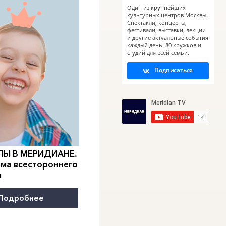
Один из крупнейших
культурных центров Москвы.
Спектакли, концерты,
фестивали, выставки, лекции
и другие актуальные события
каждый день. 80 кружков и
студий для всей семьи.
Подписаться
0
">
0
">
ЛЫ В
МЕРИДИАН
Е.
КАНИКУЛЫ В
МЕРИДИАН
Е.
ЧТО
ма всестороннего
ДВЕ НЕДЕЛИ МОДЫ
ЛЮБ
я
Берл
Подробнее
Подробнее