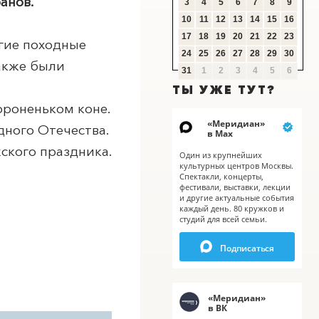
анов.
3
4
5
6
7
8
9
10
11
12
13
14
15
16
17
18
19
20
21
22
23
угие походные
24
25
26
27
28
29
30
также были
31
1
2
3
4
5
6
X
ТЫ УЖЕ ТУТ?
вороненьком коне.
«
Меридиан
»
одного Отечества.
в Мах
жского праздника.
Один из крупнейших
культурных центров Москвы.
Спектакли, концерты,
фестивали, выставки, лекции
и другие актуальные события
каждый день. 80 кружков и
студий для всей семьи.
Подписаться
«
Меридиан
»
в ВК