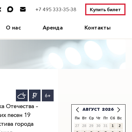
+7 495 333-35-38
Купить билет
О нас
Аренда
Контакты
6+
а Отечества –
АВГУСТ
2026
их песен 19
Пн
Вт
Ср
Чт
Пт
Сб
Вс
ктива города
27
28
29
30
31
1
2