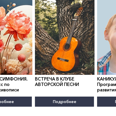
0
">
0
">
 СИМФОНИЯ.
ВСТРЕЧА В КЛУБЕ
КАНИКУ
с по
АВТОРСКОЙ ПЕСНИ
Програм
живописи
развити
робнее
Подробнее