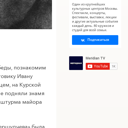
Один из крупнейших
культурных центров Москвы.
Спектакли, концерты,
фестивали, выставки, лекции
и другие актуальные события
каждый день. 80 кружков и
студий для всей семьи.
Подписаться
X
обеды, познакомим
товику Ивану
ем, на Курской
ые подняли знамя
а штурма майора
Першудчева» была