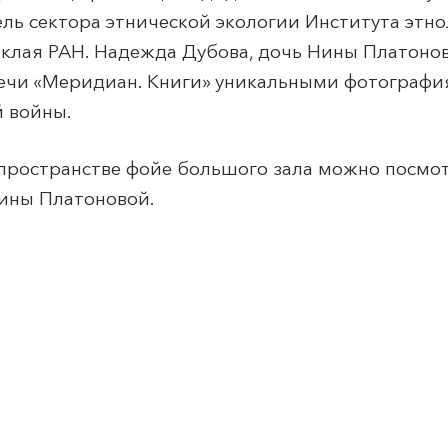
ель сектора этнической экологии Института этн
аклая РАН. Надежда Дубова, дочь Нины Платоно
ечи «
Меридиан
. Книги» уникальными фотограф
 войны.
 пространстве фойе большого зала можно посмо
ины Платоновой.