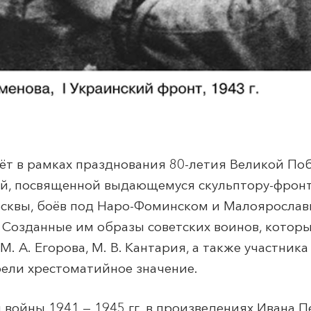
дёт в рамках празднования 80-летия Великой П
ой, посвященной выдающемуся скульптору-фрон
сквы, боёв под Наро-Фоминском и Малоярославц
а. Созданные им образы советских воинов, котор
. А. Егорова, М. В. Кантария, а также участник
рели хрестоматийное значение.
 войны 1941 — 1945 гг. в произведениях Ивана 