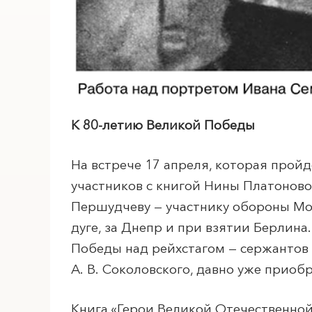
ПОИСК ПО МЕРОПРИЯТИЯМ
К 80-летию Великой Победы
На встрече 17 апреля, которая прой
участников с книгой Нины Платонов
Першудчеву — участнику обороны Мо
дуге, за Днепр и при взятии Берлин
Победы над рейхстагом — сержантов М
А. В. Соколовского, давно уже приоб
Книга «Герои Великой Отечественной