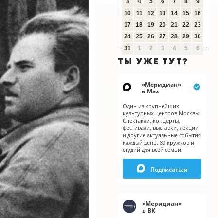
3
4
5
6
7
8
9
10
11
12
13
14
15
16
17
18
19
20
21
22
23
24
25
26
27
28
29
30
31
1
2
3
4
5
6
ТЫ УЖЕ ТУТ?
«
Меридиан
»
в Мах
Один из крупнейших
культурных центров Москвы.
Спектакли, концерты,
фестивали, выставки, лекции
и другие актуальные события
каждый день. 80 кружков и
студий для всей семьи.
Подписаться
«
Меридиан
»
в ВК