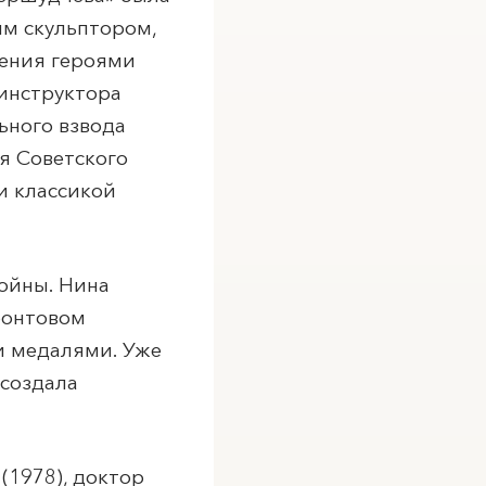
ым скульптором,
шения героями
нинструктора
ьного взвода
я Советского
и классикой
войны. Нина
ронтовом
и медалями. Уже
создала
(1978), доктор