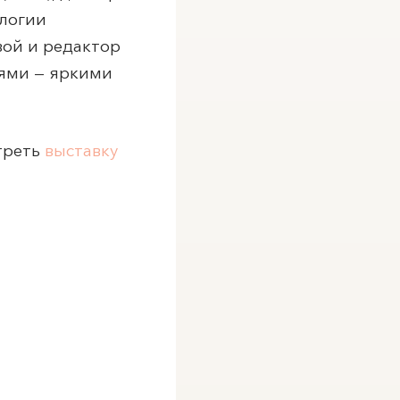
ологии
вой и редактор
иями — яркими
треть
выставку