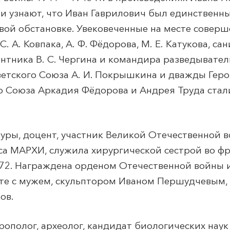
ли узнают, что Иван Гаврилович был единственн
вой обстановке. Увековеченные на месте совер
. А. Ковпака, А. Ф. Фёдорова, М. Е. Катукова, са
тника В. С. Чергина и командира разведывател
етского Союза А. И. Покрышкина и дважды Геро
ого Союза Аркадия Фёдорова и Андрея Труда стал
уры, доцент, участник Великой Отечественной 
рса МАРХИ, служила хирургической сестрой во ф
72. Награждена орденом Отечественной войны 
те с мужем, скульптором Иваном Першудчевым, 
ов.
ополог, археолог, кандидат биологических наук 