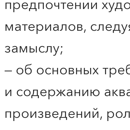
предпочтении худ
материалов, следу
замыслу;
— об основных тре
и содержанию акв
произведений, рол
ПОИСК ПО МЕРОПРИЯТИЯМ