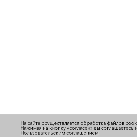
На сайте осуществляется обработка файлов cook
Нажимая на кнопку «согласен» вы соглашаетесь н
Пользовательским соглашением
.