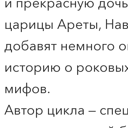
и прекрасную дочь
царицы Ареты, Нав
добавят немного о
историю о роковы
мифов.
Автор цикла — спе
0
">
ЧТО ЗНАЕТ О ЛЮБВИ
ЛЮБОВЬ… Концерт Анны