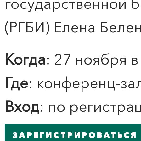
государственной б
Берлинской
(РГБИ) Елена Белен
Подробнее
Когда
: 27 ноября в
Где
: конференц-за
Вход
: по регистра
ЗАРЕГИСТРИРОВАТЬСЯ