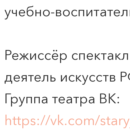
учебно-воспитател
ПОИСК ПО МЕРОПРИЯТИЯМ
Режиссёр спектакл
деятель искусств 
0
">
Группа театра ВК:
ЧТО ЗНАЕТ О ЛЮБВИ
ЛЮБОВЬ… Концерт Анны
Берлинской
https://vk.com/stary