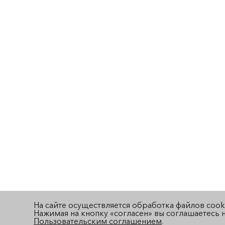
На сайте осуществляется обработка файлов cook
Нажимая на кнопку «согласен» вы соглашаетесь н
Пользовательским соглашением
.