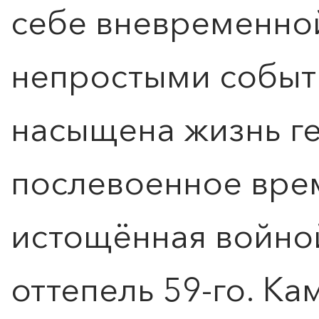
себе вневременной
непростыми событ
насыщена жизнь ге
послевоенное врем
истощённая войной
оттепель 59-го. К