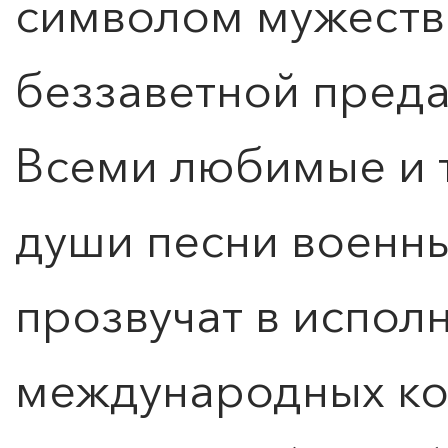
символом мужества
беззаветной преда
Всеми любимые и 
души песни военны
прозвучат в испол
международных ко