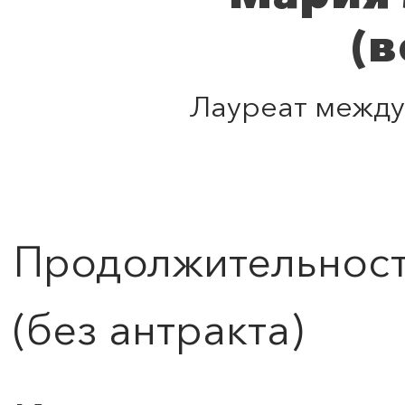
0
">
(фор
ЧТО ЗНАЕТ О ЛЮБВИ
ЛЮБОВЬ… Концерт Анны
Берлинской
Лауреат между
Подробнее
Продолжительность
(без антракта)